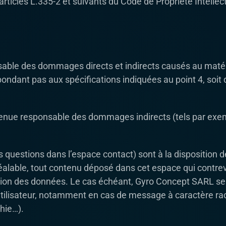
ticles L.335-2 et suivants du Code de Propriété Intellect
le des dommages directs et indirects causés au matériel d
répondant pas aux spécifications indiquées au point 4, soit
enue responsable des dommages indirects (tels par exem
es questions dans l’espace contact) sont à la disposition 
alable, tout contenu déposé dans cet espace qui contrevie
tection des données. Le cas échéant, Gyro Concept SARL se
’utilisateur, notamment en cas de message à caractère rac
phie…).